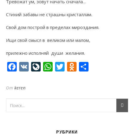
Тревожат ум, зовут начать сначала…
Стихий забавы не страшны кристаллам.
Свой дом построй в пределах мироздания.
Ищи свой смысл в великом или малом,
прилежно исполняй души желания.
Facebook
VK
LiveJournal
WhatsApp
Twitter
Odnoklassni
Отправи
От
keren
РУБРИКИ