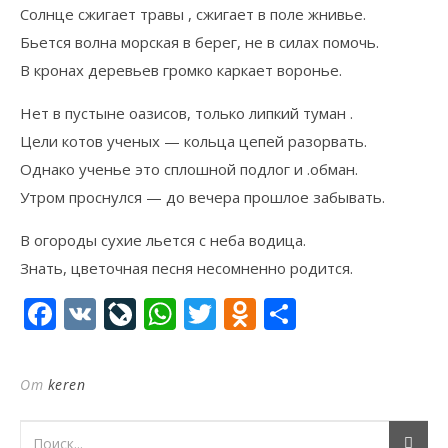
Солнце сжигает травы , сжигает в поле жнивье.
Бьется волна морская в берег, не в силах помочь.
В кронах деревьев громко каркает воронье.
Нет в пустыне оазисов, только липкий туман .
Цели котов ученых — кольца цепей разорвать.
Однако ученье это сплошной подлог и .обман.
Утром проснулся — до вечера прошлое забывать.
В огороды сухие льется с неба водица.
Знать, цветочная песня несомненно родится.
Facebook
VK
LiveJournal
WhatsApp
Twitter
Odnoklassni
Отправи
От
keren