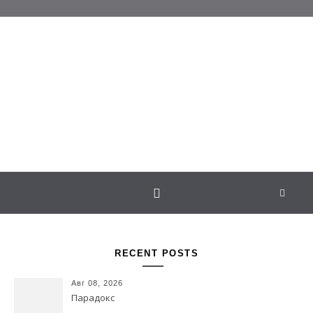
Перейти к содержимому
Белаведа
Стихотворения
RECENT POSTS
Авг 08, 2026
Парадокс