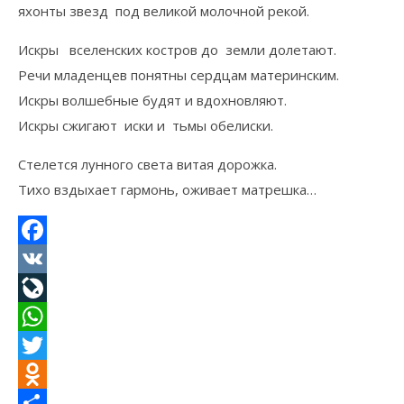
яхонты звезд под великой молочной рекой.
Искры вселенских костров до земли долетают.
Речи младенцев понятны сердцам материнским.
Искры волшебные будят и вдохновляют.
Искры сжигают иски и тьмы обелиски.
Стелется лунного света витая дорожка.
Тихо вздыхает гармонь, оживает матрешка…
Facebook
VK
LiveJournal
WhatsApp
Twitter
Odnoklassniki