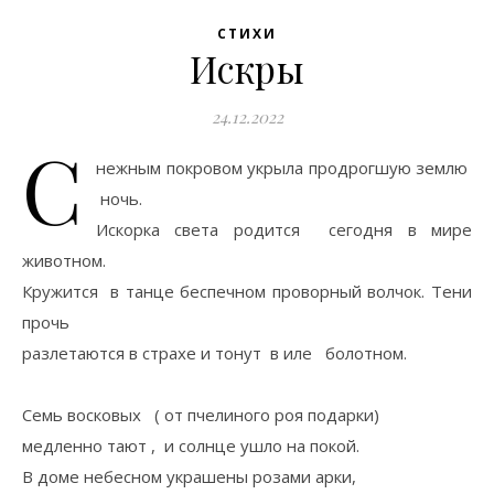
СТИХИ
Искры
24.12.2022
С
нежным покровом укрыла продрогшую землю
ночь.
Искорка света родится сегодня в мире
животном.
Кружится в танце беспечном проворный волчок. Тени
прочь
разлетаются в страхе и тонут в иле болотном.
Семь восковых ( от пчелиного роя подарки)
медленно тают , и солнце ушло на покой.
В доме небесном украшены розами арки,