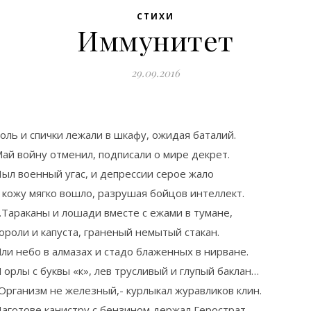
СТИХИ
Иммунитет
29.09.2016
оль и спички лежали в шкафу, ожидая баталий.
ай войну отменил, подписали о мире декрет.
ыл военный угас, и депрессии серое жало
 кожу мягко вошло, разрушая бойцов интеллект.
Тараканы и лошади вместе с ежами в тумане,
ороли и капуста, граненый немытый стакан.
ли небо в алмазах и стадо блаженных в нирване.
 орлы с буквы «к», лев трусливый и глупый баклан…
Организм не железный,- курлыкал журавликов клин.
аготове канистру с бензином держал Герострат.