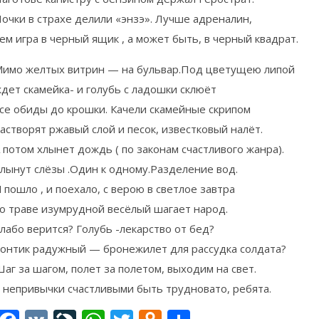
очки в страхе делили «энзэ». Лучше адреналин,
ем игра в черный ящик , а может быть, в черный квадрат.
имо желтых витрин — на бульвар.Под цветущею липой
дет скамейка- и голубь с ладошки склюёт
се обиды до крошки. Качели скамейные скрипом
астворят ржавый слой и песок, известковый налёт.
 потом хлынет дождь ( по законам счастливого жанра).
лынут слёзы .Один к одному.Разделение вод.
 пошло , и поехало, с верою в светлое завтра
о траве изумрудной весёлый шагает народ.
лабо верится? Голубь -лекарство от бед?
онтик радужный — бронежилет для рассудка солдата?
аг за шагом, полет за полетом, выходим на свет.
 непривычки счастливыми быть трудновато, ребята.