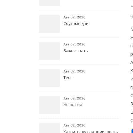
П
ч
Авг 02, 2026
Смутные дни
М
ж
Авг 02, 2026
в
Важно знать
р
А
Х
Авг 02, 2026
Тест
И
п
С
Авг 02, 2026
З
Не сказка
Ш
С
Авг 02, 2026
Казнить нельзя помиловать