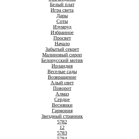
Белый плат
Игра света
Дары
Соты
Изумруд
Избранное
Просвет
Начало
Забытый секрет
Малиновый сироп
Белорусский мотив
Ирландия
Веселые сады
Возвращение
Алый цвет
Поворот
Алмаз
Сердце
Веснянки
Гармония
Звездный странник
5782
12
5783
5784