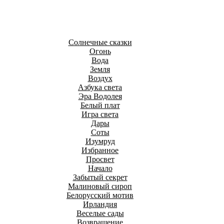
Солнечные сказки
Огонь
Вода
Земля
Воздух
Азбука света
Эра Водолея
Белый плат
Игра света
Дары
Соты
Изумруд
Избранное
Просвет
Начало
Забытый секрет
Малиновый сироп
Белорусский мотив
Ирландия
Веселые сады
Возвращение