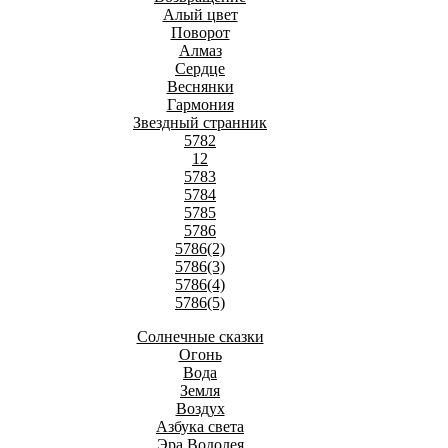
Алый цвет
Поворот
Алмаз
Сердце
Веснянки
Гармония
Звездный странник
5782
12
5783
5784
5785
5786
5786(2)
5786(3)
5786(4)
5786(5)
Солнечные сказки
Огонь
Вода
Земля
Воздух
Азбука света
Эра Водолея