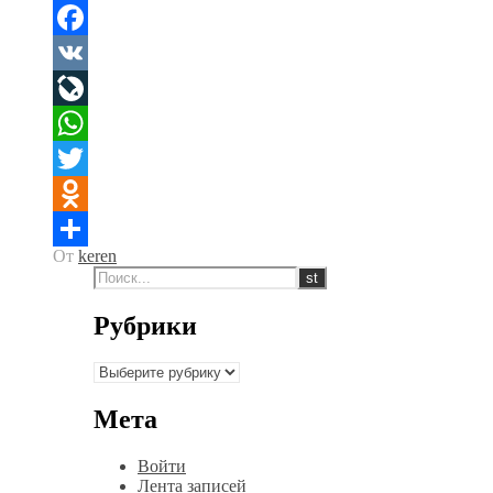
Facebook
VK
LiveJournal
WhatsApp
Twitter
Odnoklassniki
От
keren
Отправить
Рубрики
Рубрики
Мета
Войти
Лента записей