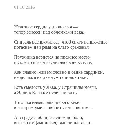
01.10.2016
Железное сердце у дровосека —
топор занесен над обломками века.
Спираль распрямилась, чтоб снять напряженье,
погаснем на время на благо сраженья.
Пружинка вернется на прежнее место
и склеится то, что считалось не вместе.
Как славно, живем словно в банке сардинки,
не делимся на две чужих половинки.
Есть смелость у Льва, у Страшилы-мозги,
а Элли в Канзасе печет пироги.
Тотошка налаял два диска о веке,
в котором умел говорить с человеком…
А в граде-любви, зеленом до боли,
все сказки [амнистия] вышли на волю.