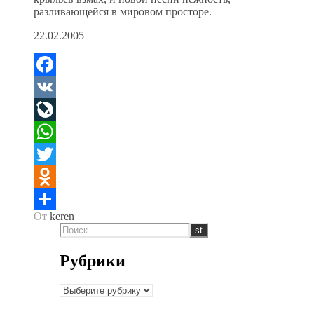
разливающейся в мировом просторе.
22.02.2005
Facebook
VK
LiveJournal
WhatsApp
Twitter
Odnoklassniki
От
keren
Отправить
Рубрики
Рубрики