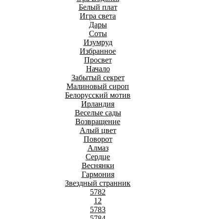
Белый плат
Игра света
Дары
Соты
Изумруд
Избранное
Просвет
Начало
Забытый секрет
Малиновый сироп
Белорусский мотив
Ирландия
Веселые сады
Возвращение
Алый цвет
Поворот
Алмаз
Сердце
Веснянки
Гармония
Звездный странник
5782
12
5783
5784