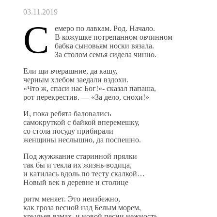
03.11.2019
С
емеро по лавкам. Род. Начало.
В кожушке потрепанном овчинном
бабка сыновьям носки вязала.
За столом семья сидела чинно.
Ели щи вчерашние, да кашу,
черным хлебом заедали вздохи.
«Что ж, спаси нас Бог!»- сказал папаша,
рот перекрестив. — «За дело, снохи!»
И, пока ребята баловались
самокруткой с байкой вперемешку,
со стола посуду прибирали
женщины неслышно, да поспешно.
Под жужжание старинной прялки
так бы и текла их жизнь-водица,
и катилась вдоль по тесту скалкой…
Новый век в деревне и столице
ритм меняет. Это неизбежно,
как гроза весной над Белым морем,
крыльев взмах, и новой песни нежность,