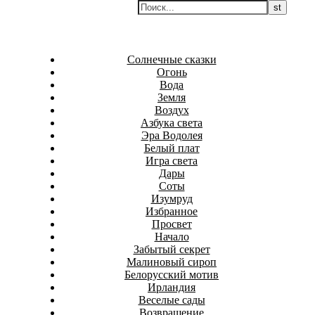
Перейти
Белаведа
к
Стихотворения
содержимому
Солнечные сказки
Огонь
Вода
Земля
Воздух
Азбука света
Эра Водолея
Белый плат
Игра света
Дары
Соты
Изумруд
Избранное
Просвет
Начало
Забытый секрет
Малиновый сироп
Белорусский мотив
Ирландия
Веселые сады
Возвращение