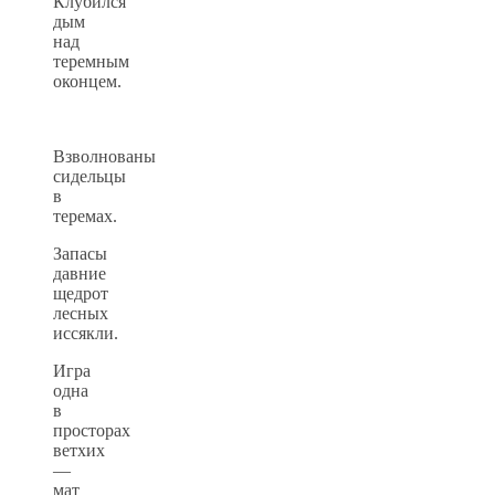
Клубился
дым
над
теремным
оконцем.
Взволнованы
сидельцы
в
теремах.
Запасы
давние
щедрот
лесных
иссякли.
Игра
одна
в
просторах
ветхих
—
мат