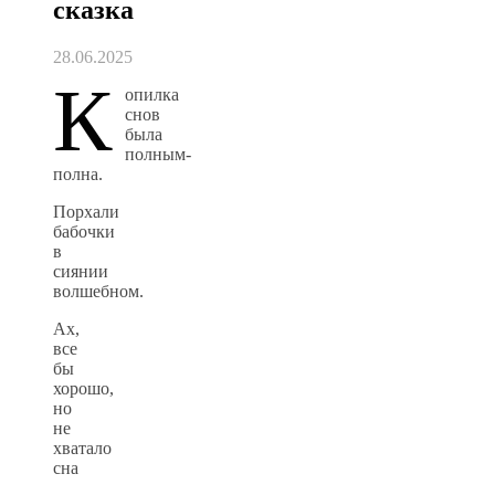
сказка
28.06.2025
К
опилка
снов
была
полным-
полна.
Порхали
бабочки
в
сиянии
волшебном.
Ах,
все
бы
хорошо,
но
не
хватало
сна