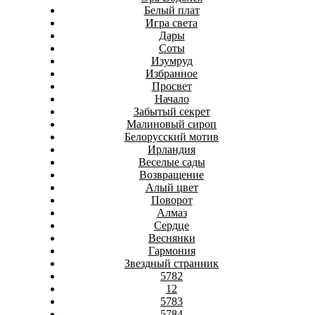
Белый плат
Игра света
Дары
Соты
Изумруд
Избранное
Просвет
Начало
Забытый секрет
Малиновый сироп
Белорусский мотив
Ирландия
Веселые сады
Возвращение
Алый цвет
Поворот
Алмаз
Сердце
Веснянки
Гармония
Звездный странник
5782
12
5783
5784