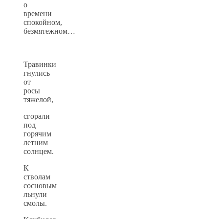
о
времени
спокойном,
безмятежном…
Травинки
гнулись
от
росы
тяжелой,
сгорали
под
горячим
летним
солнцем.
К
стволам
сосновым
льнули
смолы.