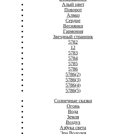
Алый цвет
Поворот
Алмаз
Сердце
Веснянки
Гармония
Звездный странник
5782
12
5783
5784
5785
5786
5786(2)
5786(3)
5786(4)
5786(5)
Солнечные сказки
Огонь
Вода
Земля
Воздух
Азбука света
Эра Водолея