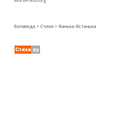
WordPress.org
Белаведа
>
Стихи
>
Ванька-Встанька