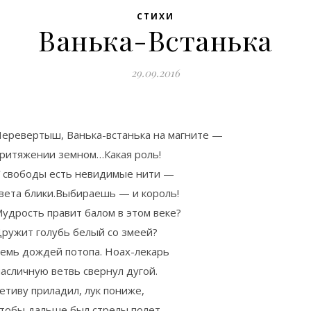
СТИХИ
Ванька-Встанька
29.09.2016
еревертыш, Ванька-встанька на магните —
ритяжении земном…Какая роль!
 свободы есть невидимые нити —
вета блики.Выбираешь — и король!
удрость правит балом в этом веке?
ружит голубь белый со змеей?
емь дождей потопа. Ноах-лекарь
асличную ветвь свернул дугой.
етиву приладил, лук пониже,
тобы дальше был стрелы полет…