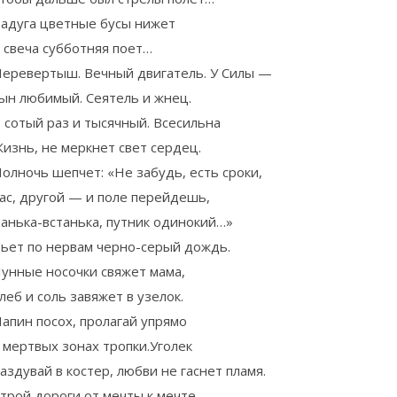
адуга цветные бусы нижет
 свеча субботняя поет…
еревертыш. Вечный двигатель. У Силы —
ын любимый. Сеятель и жнец.
 сотый раз и тысячный. Всесильна
изнь, не меркнет свет сердец.
олночь шепчет: «Не забудь, есть сроки,
ас, другой — и поле перейдешь,
анька-встанька, путник одинокий…»
ьет по нервам черно-серый дождь.
унные носочки свяжет мама,
леб и соль завяжет в узелок.
апин посох, пролагай упрямо
 мертвых зонах тропки.Уголек
аздувай в костер, любви не гаснет пламя.
трой дороги от мечты к мечте.