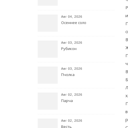
Р
и
Авг 04, 2026
Осеннее соло
П
с
В
Авг 03, 2026
Ж
Рубикон
П
ч
Авг 03, 2026
В
Пчолка
Б
Л
х
Авг 02, 2026
Парча
П
в
р
Авг 02, 2026
Весть
С