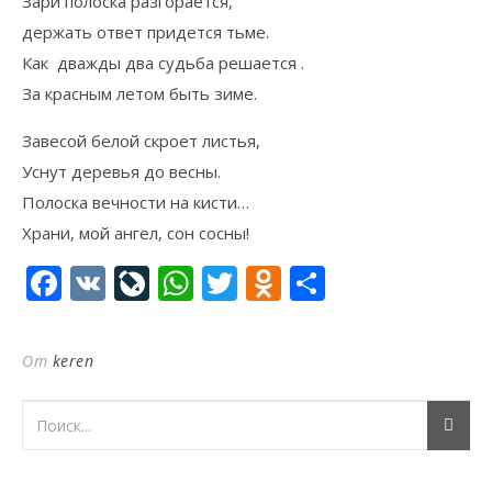
Зари полоска разгорается,
держать ответ придется тьме.
Как дважды два судьба решается .
За красным летом быть зиме.
Завесой белой скроет листья,
Уснут деревья до весны.
Полоска вечности на кисти…
Храни, мой ангел, сон сосны!
Facebook
VK
LiveJournal
WhatsApp
Twitter
Odnoklassni
Отправи
От
keren