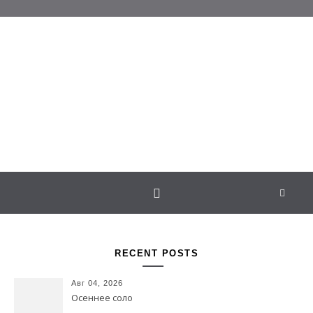
Перейти к содержимому
Белаведа
Стихотворения
RECENT POSTS
Авг 04, 2026
Осеннее соло