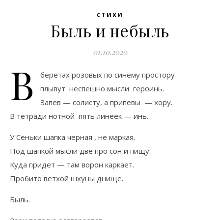
СТИХИ
Быль и небыль
01.10.2020
В
беретах розовых по синему простору
плывут неспешно мысли героинь.
Запев — солисту, а припевы — хору.
В тетради нотной пять линеек — инь.
У Сеньки шапка черная , не маркая.
Под шапкой мысли две про сон и пищу.
Куда придет — там ворон каркает.
Пробито ветхой шхуны днище.
Быль.