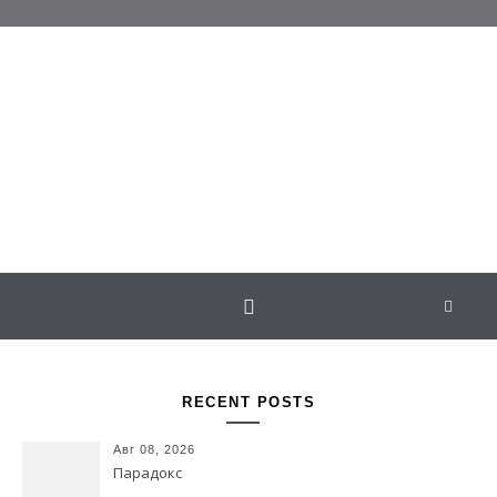
Перейти к содержимому
Белаведа
Стихотворения
RECENT POSTS
Авг 08, 2026
Парадокс