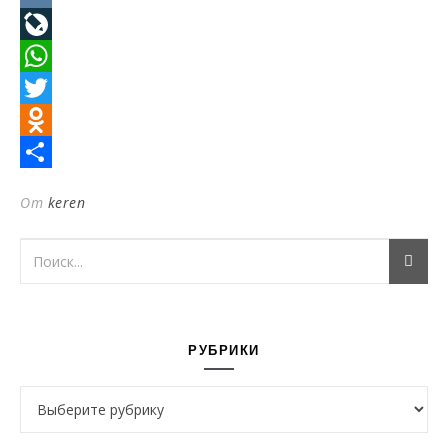
VK
LiveJournal
WhatsApp
Twitter
Odnoklassniki
Отправить
От
keren
РУБРИКИ
Рубрики