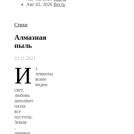
Авг 02, 2026
Весть
Стихи
Алмазная
пыль
22.11.2021
И
з
темноты
яснее
виден
свет,
любовь
заполнит
пазла
все
пустоты.
Земля
,
деревья,