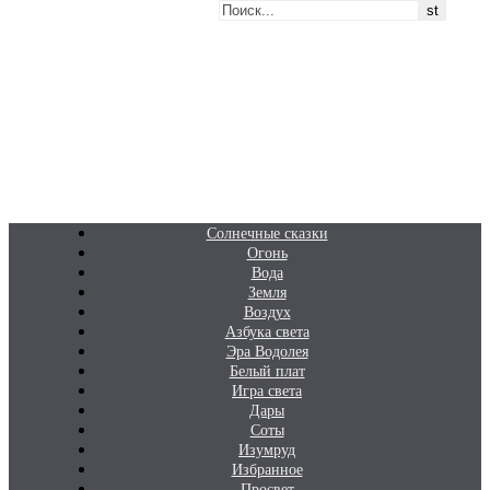
Перейти
Белаведа
к
содержимому
Стихотворения
Солнечные сказки
Огонь
Вода
Земля
Воздух
Азбука света
Эра Водолея
Белый плат
Игра света
Дары
Соты
Изумруд
Избранное
Просвет