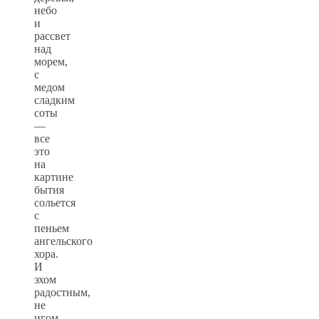
небо
и
рассвет
над
морем,
с
медом
сладким
соты
—
все
это
на
картине
бытия
сольется
с
пеньем
ангельского
хора.
И
эхом
радостным,
не
игом,