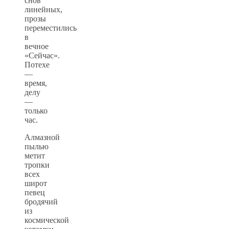
снов
линейных,
прозы
переместились
в
вечное
«Сейчас».
Потехе
—
время,
делу
—
только
час.
Алмазной
пылью
метит
тропки
всех
широт
певец
бродячий
из
космической