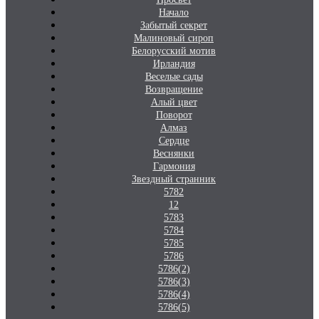
Начало
Забытый секрет
Малиновый сироп
Белорусский мотив
Ирландия
Веселые сады
Возвращение
Алый цвет
Поворот
Алмаз
Сердце
Веснянки
Гармония
Звездный странник
5782
12
5783
5784
5785
5786
5786(2)
5786(3)
5786(4)
5786(5)