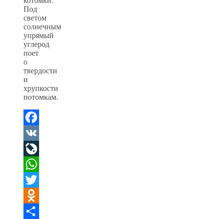
котомки.
Под
светом
солнечным
упрямый
углерод
поет
о
твердости
и
хрупкости
потомкам.
Facebook
VK
LiveJournal
WhatsApp
Twitter
Odnoklassniki