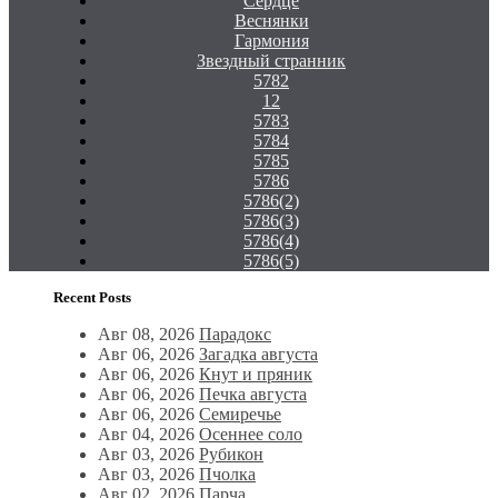
Сердце
Веснянки
Гармония
Звездный странник
5782
12
5783
5784
5785
5786
5786(2)
5786(3)
5786(4)
5786(5)
Recent Posts
Авг 08, 2026
Парадокс
Авг 06, 2026
Загадка августа
Авг 06, 2026
Кнут и пряник
Авг 06, 2026
Печка августа
Авг 06, 2026
Семиречье
Авг 04, 2026
Осеннее соло
Авг 03, 2026
Рубикон
Авг 03, 2026
Пчолка
Авг 02, 2026
Парча