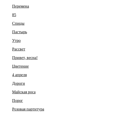
Перемена
85
Спицы
Пастырь
Утро
Рассвет
Привет, весна!
Цветение
4 апреля
Дороги
Майская роса
Порог
Розовая партитура