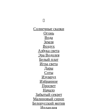
Солнечные сказки
Огонь
Вода
Земля
Воздух
Азбука света
Эра Водолея
Белый плат
Игра света
Дары
Соты
Изумруд
Избранное
Просвет
Начало
Забытый секрет
Малиновый сироп
Белорусский мотив
Ирландия