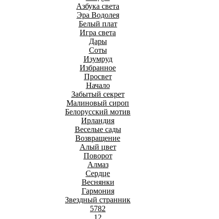
Азбука света
Эра Водолея
Белый плат
Игра света
Дары
Соты
Изумруд
Избранное
Просвет
Начало
Забытый секрет
Малиновый сироп
Белорусский мотив
Ирландия
Веселые сады
Возвращение
Алый цвет
Поворот
Алмаз
Сердце
Веснянки
Гармония
Звездный странник
5782
12