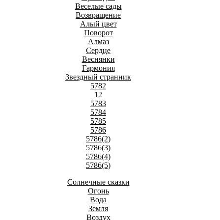
Веселые сады
Возвращение
Алый цвет
Поворот
Алмаз
Сердце
Веснянки
Гармония
Звездный странник
5782
12
5783
5784
5785
5786
5786(2)
5786(3)
5786(4)
5786(5)
Солнечные сказки
Огонь
Вода
Земля
Воздух