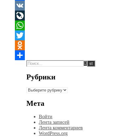
Facebook
VK
LiveJournal
WhatsApp
Twitter
Odnoklassniki
Отправить
Рубрики
Рубрики
Мета
Войти
Лента записей
Лента комментариев
WordPress.org