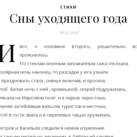
СТИХИ
Сны уходящего года
20.12.2017
И
вот, к половине второго, решительно вс
прояснилось.
По стеклам оконным заплаканным сажа сползала.
олярная ночь наконец-то разгадки у юга узнала
 праздновать стала ,сиянье включив, и просила,
тоб Белая ночь с ней , кромешной, скорей подружилась,
лясала на Марсовом поле и в парках окрестных,
леняя затейливым вальсом туристов и местных,
тоб в гости звала и в сиреневых чащах кружилась.
етров и Васильев следили в немом изумлении
а танцем метельно-весенним в Лебяжьей канавке .