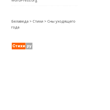
WordPress.org
Белаведа
>
Стихи
>
Сны уходящего
года