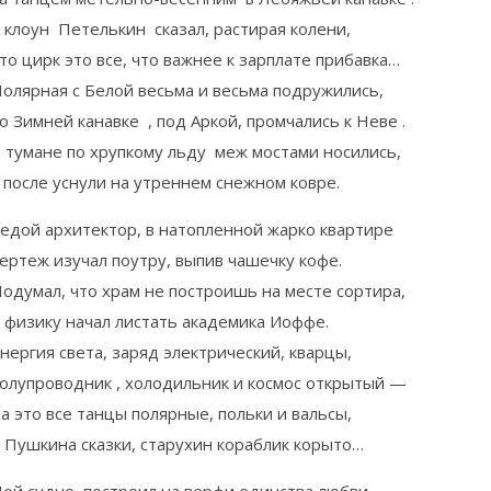
 клоун Петелькин сказал, растирая колени,
то цирк это все, что важнее к зарплате прибавка…
олярная с Белой весьма и весьма подружились,
о Зимней канавке , под Аркой, промчались к Неве .
 тумане по хрупкому льду меж мостами носились,
 после уснули на утреннем снежном ковре.
едой архитектор, в натопленной жарко квартире
ертеж изучал поутру, выпив чашечку кофе.
одумал, что храм не построишь на месте сортира,
 физику начал листать академика Иоффе.
нергия света, заряд электрический, кварцы,
олупроводник , холодильник и космос открытый —
а это все танцы полярные, польки и вальсы,
 Пушкина сказки, старухин кораблик корыто…