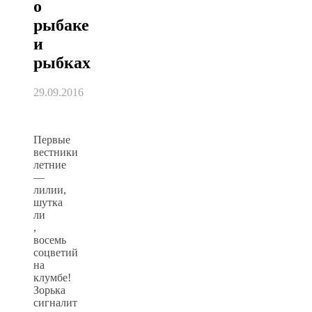
о
рыбаке
и
рыбках
29.09.2016
Первые
вестники
летние
—
лилии,
шутка
ли
,
восемь
соцветий
на
клумбе!
Зорька
сигналит