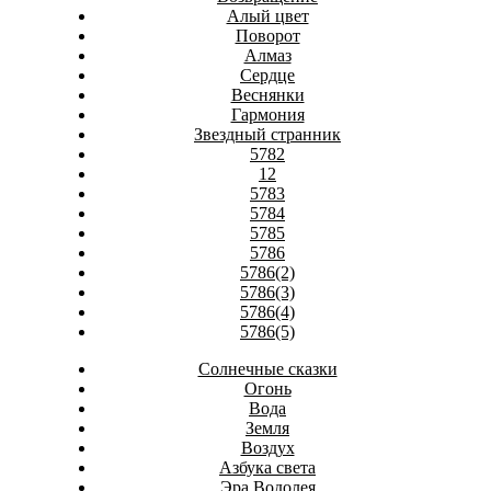
Алый цвет
Поворот
Алмаз
Сердце
Веснянки
Гармония
Звездный странник
5782
12
5783
5784
5785
5786
5786(2)
5786(3)
5786(4)
5786(5)
Солнечные сказки
Огонь
Вода
Земля
Воздух
Азбука света
Эра Водолея