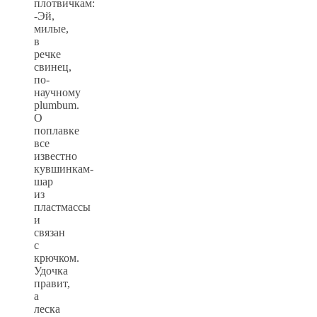
плотвичкам:
-Эй,
милые,
в
речке
свинец,
по-
научному
plumbum.
О
поплавке
все
известно
кувшинкам-
шар
из
пластмассы
и
связан
с
крючком.
Удочка
правит,
а
леска