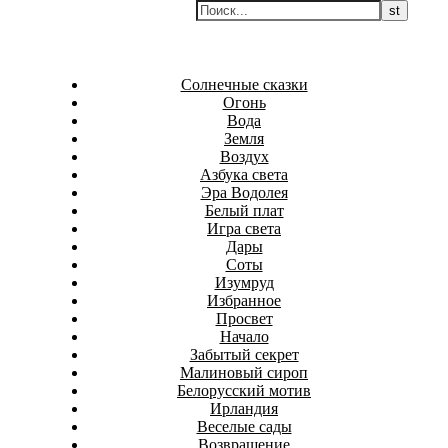
Перейти
Белаведа
к
Стихотворения
содержимому
Солнечные сказки
Огонь
Вода
Земля
Воздух
Азбука света
Эра Водолея
Белый плат
Игра света
Дары
Соты
Изумруд
Избранное
Просвет
Начало
Забытый секрет
Малиновый сироп
Белорусский мотив
Ирландия
Веселые сады
Возвращение