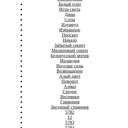
Белый плат
Игра света
Дары
Соты
Изумруд
Избранное
Просвет
Начало
Забытый секрет
Малиновый сироп
Белорусский мотив
Ирландия
Веселые сады
Возвращение
Алый цвет
Поворот
Алмаз
Сердце
Веснянки
Гармония
Звездный странник
5782
12
5783
5784