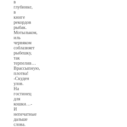
в
глубинке,
в
книге
рекордов
рыбак.
Мотыльком,
иль
червяком
соблазняет
рыбешку,
так
терпелив…
Врассыпную,
плотва!
-Скуден
улов.
На
гостинец
для
кошки…-
И
непечатные
дальше
слова.