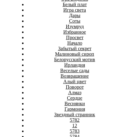
Белый плат
Игра света
Дары
Соты
Изумруд
Избранное
Просвет
Начало
Забытый секрет
Малиновый сироп
Белорусский мотив
Ирландия
Веселые сады
Возвращение
Алый цвет
Поворот
Алмаз
Сердце
Веснянки
Гармония
Звездный странник
5782
12
5783
5784