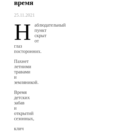
время
25.11.2021
Н
аблюдательный
пункт
скрыт
от
глаз
посторонних.
Пахнет
летними
травами
и
земляникой.
Время
детских
забав
и
открытий
сезонных,
клич