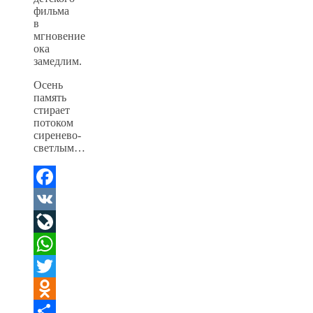
фильма
в
мгновение
ока
замедлим.
Осень
память
стирает
потоком
сиренево-
светлым…
Facebook
VK
LiveJournal
WhatsApp
Twitter
Odnoklassniki