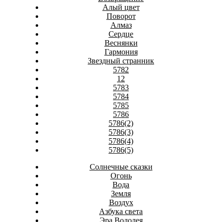
Алый цвет
Поворот
Алмаз
Сердце
Веснянки
Гармония
Звездный странник
5782
12
5783
5784
5785
5786
5786(2)
5786(3)
5786(4)
5786(5)
Солнечные сказки
Огонь
Вода
Земля
Воздух
Азбука света
Эра Водолея