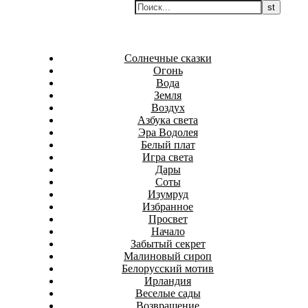
Перейти
Белаведа
к
Стихотворения
содержимому
Солнечные сказки
Огонь
Вода
Земля
Воздух
Азбука света
Эра Водолея
Белый плат
Игра света
Дары
Соты
Изумруд
Избранное
Просвет
Начало
Забытый секрет
Малиновый сироп
Белорусский мотив
Ирландия
Веселые сады
Возвращение