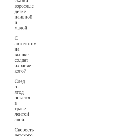
сказки
взрослые
детке
наивной
и
малой.
С
автоматом
на
вышке
солдат
охраняет
кого?
След
от
ягод
остался
в
траве
лентой
алой.
Скорость
детского